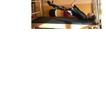
Kristi on meie stuudios
treeninud mõned kuud ja
oleme koos saavutanud
väga head tulemused!