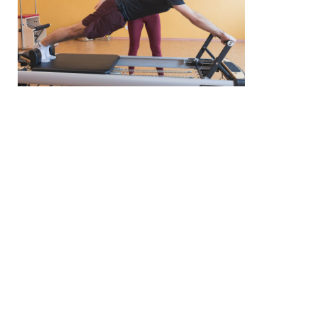
Tomi Rahula räägib enda
vormis hoidmisest,
Pilatesest ja kuidas ta selleni
jõudis.