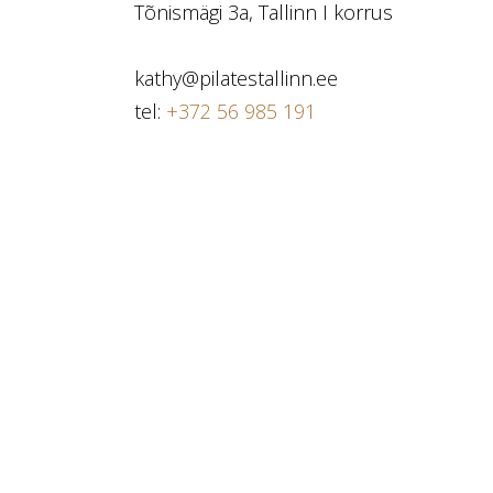
Tõnismägi 3a, Tallinn I korrus
kathy@pilatestallinn.ee
tel:
+372 56 985 191
https://www.facebook.com/KathyUhtjarvP
Swedbank EE502200221077378379
Keha Akadeemia OÜ
reg nr 16301063
Tõnismägi 3a, Tallinn
Parkimine: tasuline parkimine tänaval.